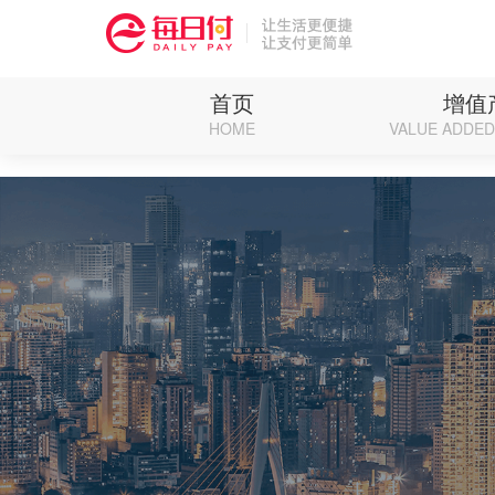
Deprecated: Function eregi() is deprecated in /weipan/renzhen/source/core/run.ph
首页
增值
HOME
VALUE ADDE