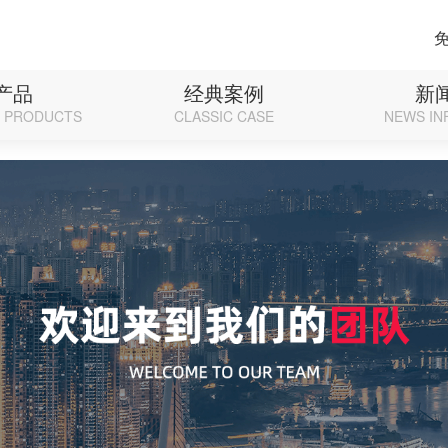
p on line 71
产品
经典案例
新
D PRODUCTS
CLASSIC CASE
NEWS IN