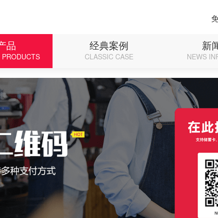
p on line 71
产品
经典案例
新
D PRODUCTS
CLASSIC CASE
NEWS IN