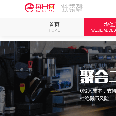
Deprecated: Function eregi() is deprecated in /weipan/renzhen/source/core/run.ph
首页
增值
HOME
VALUE ADDE