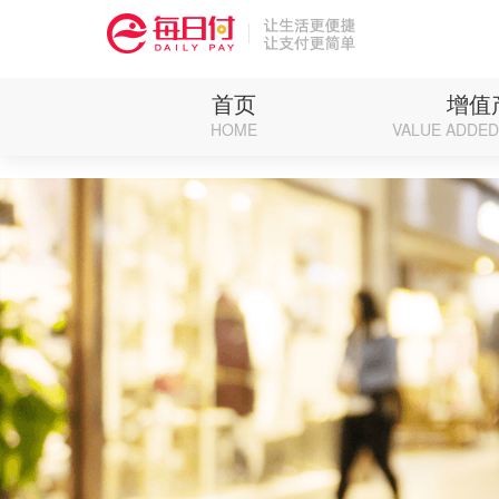
Deprecated: Function eregi() is deprecated in /weipan/renzhen/source/core/run.ph
首页
增值
HOME
VALUE ADDE