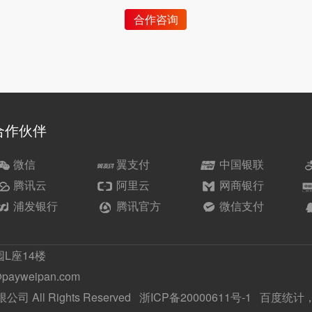
合作咨询
合作伙伴
微信
翼支付
中国银联
腾讯云
阿里云
网商银行
浦发银行
腾讯官方
微信支付
L座14楼
ayweipan.com
司 All Rights Reserved
浙ICP备20000611号-1
百度统计，