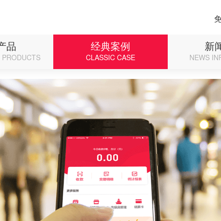
p on line 71
产品
经典案例
新
D PRODUCTS
CLASSIC CASE
NEWS IN