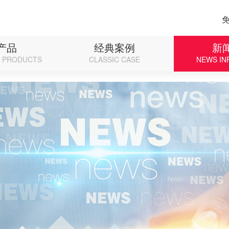
p on line 71
产品
经典案例
新
D PRODUCTS
CLASSIC CASE
NEWS IN