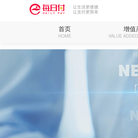
Deprecated: Function eregi() is deprecated in /weipan/renzhen/source/core/run.ph
首页
增值
HOME
VALUE ADDE