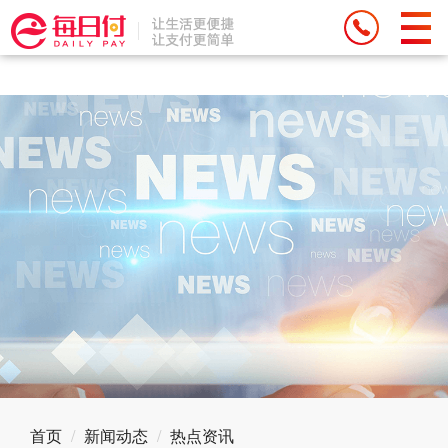
Deprecated: Function eregi() is deprecated in
/weipan/renzhen/source/core/run.php on line 71
首页
新闻动态
热点资讯