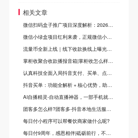
相关文章
微信扫码盒子推广项目深度解析：2026官方双向补贴全揭秘及合作指南
微信小绿盒项目红利来袭，正规微信小绿盒服务商助力高效开展微信小绿盒推广
流量币全新上线｜线下收款换线上曝光，门店增收新方案
掌柜收聚合收款播报音箱|掌柜收怎么样？掌柜收聚合收款音箱有什么优势？
认真科技全面入局抖音支付、买单、点餐三大体系，共建本地生活数字化新生态
抖音买单：功能全解析 + 核心优势，助力本地商家流量与营收双增长
AI自播精灵-自动直播神器，一部手机就可以实现实景自动直播
团客多怎么样?团客多-抖音本地生活服务商
每日付小程序可以帮餐饮商家做什么呢?
每日付9周年，感恩相伴|砥砺前行，不负韶华