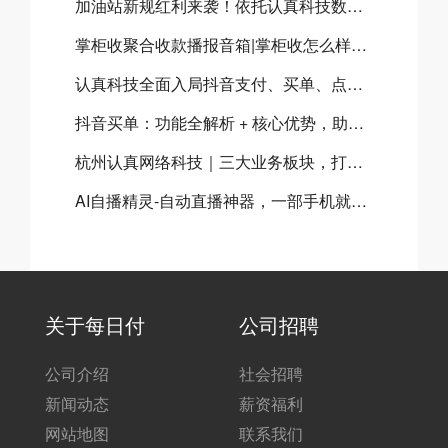
加油站新规红利来袭！依托​认真科技数字化SaaS系统，抢占加油站千亿市场
掌柜收聚合收款播报音箱|掌柜收怎么样？掌柜收聚合收款音箱有什么优势？
认真科技全面入局抖音支付、买单、点餐三大体系，共建本地生活数字化新生态
抖音买单：功能全解析 + 核心优势，助力本地商家流量与营收双增长
杭州认真网络科技｜三大业务板块，打造实体商家数字化经营闭环
AI自播精灵-自动直播神器，一部手机就可以实现实景自动直播
关于每日付
公司招聘
公司介绍
社会招聘
新闻动态
薪资福利
网站地图
联系我们