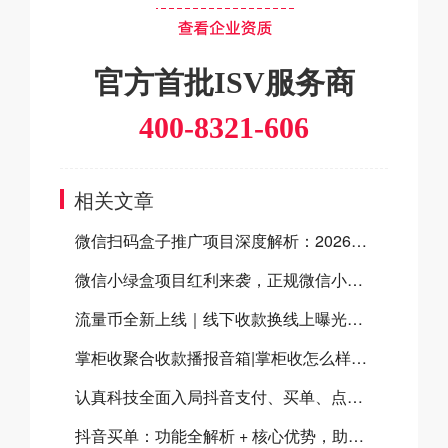
官方首批ISV服务商
400-8321-606
相关文章
微信扫码盒子推广项目深度解析：2026官方双向补贴全揭秘及合作指南
微信小绿盒项目红利来袭，正规微信小绿盒服务商助力高效开展微信小绿盒推广
流量币全新上线｜线下收款换线上曝光，门店增收新方案
掌柜收聚合收款播报音箱|掌柜收怎么样？掌柜收聚合收款音箱有什么优势？
认真科技全面入局抖音支付、买单、点餐三大体系，共建本地生活数字化新生态
抖音买单：功能全解析 + 核心优势，助力本地商家流量与营收双增长