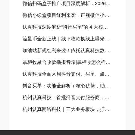
微信扫码盒子推广项目深度解析：2026官方双向补贴全揭秘及合作指南
微信小绿盒项目红利来袭，正规微信小绿盒服务商助力高效开展微信小绿盒推广
认真科技深度解析“抖音买单”的 4 大核心经营优势，商家为什么要开通抖音买单？
流量币全新上线｜线下收款换线上曝光，门店增收新方案
加油站新规红利来袭！依托​认真科技数字化SaaS系统，抢占加油站千亿市场
掌柜收聚合收款播报音箱|掌柜收怎么样？掌柜收聚合收款音箱有什么优势？
认真科技全面入局抖音支付、买单、点餐三大体系，共建本地生活数字化新生态
抖音买单：功能全解析 + 核心优势，助力本地商家流量与营收双增长
杭州认真科技：首批抖音支付服务商，全链路赋能本地生活商业升级
杭州认真网络科技｜三大业务板块，打造实体商家数字化经营闭环