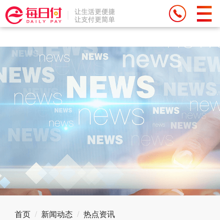
Deprecated: Function eregi() is deprecated in
/weipan/renzhen/source/core/run.php on line 71
首页
新闻动态
热点资讯