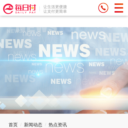
Deprecated: Function eregi() is deprecated in
/weipan/renzhen/source/core/run.php on line 71
首页
新闻动态
热点资讯