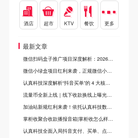
酒店
超市
KTV
餐饮
更多
最新文章
微信扫码盒子推广项目深度解析：2026官方双向补贴全揭秘及合作指南
微信小绿盒项目红利来袭，正规微信小绿盒服务商助力高效开展微信小绿盒推广
认真科技深度解析“抖音买单”的 4 大核心经营优势，商家为什么要开通抖音买单？
流量币全新上线｜线下收款换线上曝光，门店增收新方案
加油站新规红利来袭！依托​认真科技数字化SaaS系统，抢占加油站千亿市场
掌柜收聚合收款播报音箱|掌柜收怎么样？掌柜收聚合收款音箱有什么优势？
认真科技全面入局抖音支付、买单、点餐三大体系，共建本地生活数字化新生态