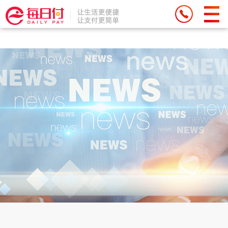
Deprecated: Function eregi() is deprecated in
/weipan/renzhen/source/core/run.php on line 71